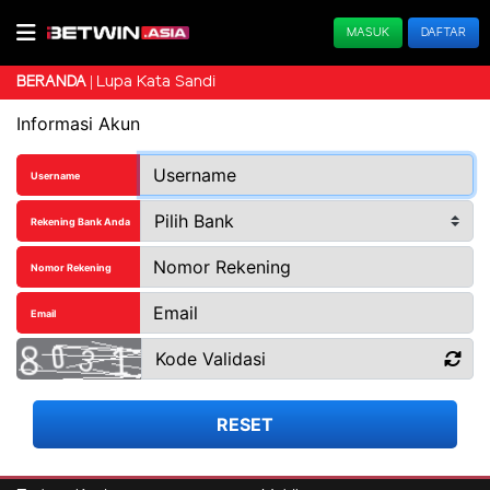
MASUK
DAFTAR
Lupa Kata Sandi
BERANDA
Informasi Akun
Username
Rekening Bank Anda
Nomor Rekening
Email
RESET