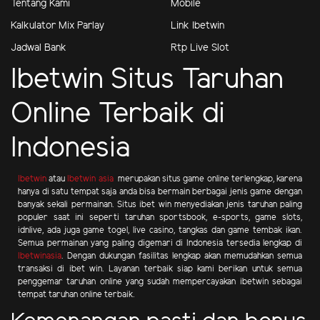
Tentang Kami
Mobile
Kalkulator Mix Parlay
Link Ibetwin
Jadwal Bank
Rtp Live Slot
Ibetwin Situs Taruhan
Online Terbaik di
Indonesia
Ibetwin
atau
Ibetwin asia
merupakan situs game online terlengkap, karena
hanya di satu tempat saja anda bisa bermain berbagai jenis game dengan
banyak sekali permainan. Situs ibet win menyediakan jenis taruhan paling
populer saat ini seperti taruhan sportsbook, e-sports, game slots,
idnlive, ada juga game togel, live casino, tangkas dan game tembak ikan.
Semua permainan yang paling digemari di Indonesia tersedia lengkap di
Ibetwinasia
. Dengan dukungan fasilitas lengkap akan memudahkan semua
transaksi di ibet win. Layanan terbaik siap kami berikan untuk semua
penggemar taruhan online yang sudah mempercayakan ibetwin sebagai
tempat taruhan online terbaik.